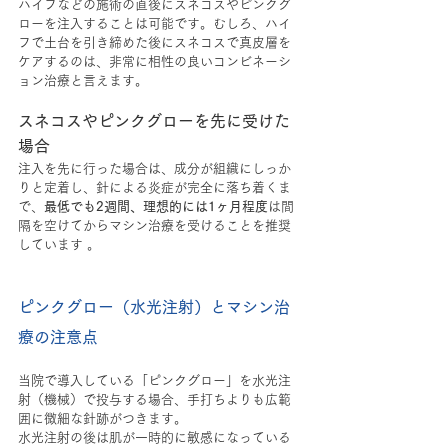
ハイフなどの施術の直後にスネコスやピンクグ
ローを注入することは可能です。むしろ、ハイ
フで土台を引き締めた後にスネコスで真皮層を
ケアするのは、非常に相性の良いコンビネーシ
ョン治療と言えます。
スネコスやピンクグローを先に受けた
場合
注入を先に行った場合は、成分が組織にしっか
りと定着し、針による炎症が完全に落ち着くま
で、
最低でも2週間、理想的には1ヶ月程度
は間
隔を空けてからマシン治療を受けることを推奨
しています 。
ピンクグロー（水光注射）とマシン治
療の注意点
当院で導入している「ピンクグロー」を水光注
射（機械）で投与する場合、手打ちよりも広範
囲に微細な針跡がつきます。
水光注射の後は肌が一時的に敏感になっている