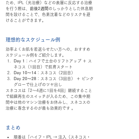
ため、IPL（光治療）などの表層に反応する治療
を行う際は、
前後2週間
のしっかりとした休息期
間を設けることで、色素沈着などのリスクを避
けることができます。
理想的なスケジュール例
効率よくお肌を若返らせたい方への、おすすめ
スケジュール例をご紹介します。
Day 1
：ハイフで土台のリフトアップ ＋ ス
ネコス（1回目）で肌育スタート
Day 10〜14
：スネコス（2回目）
Day 20〜28
：スネコス（3回目） ＋ ピンク
グローで仕上げのツヤ出し
スネコスは「2～4週に1回を4回」継続すること
で組織再生のスイッチが入るため、この集中期
間中は他のマシン治療をお休みし、スネコスの
治療に専念するのが最も効果的です 。
まとめ
順番は「ハイフ・IPL → 注入（スネコス・