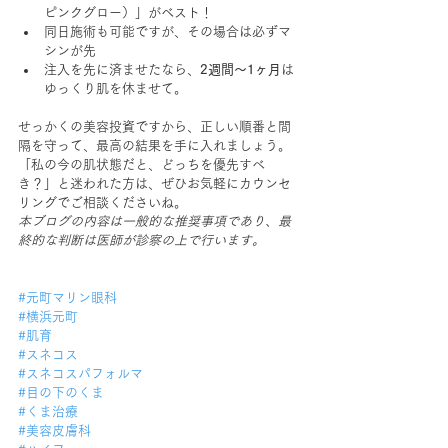
ピンクグロー）」がベスト！
同日施術も可能ですが、その場合は必ずマ
シンが先
注入を先に済ませたなら、
2週間〜1ヶ月
は
ゆっくり肌を休ませて。
せっかくの美容投資ですから、正しい順番と間
隔を守って、最高の結果を手に入れましょう。
「私の今の肌状態だと、どっちを優先すべ
き？」と迷われた方は、ぜひお気軽にカウンセ
リングでご相談くださいね。
本ブログの内容は一般的な推奨事項であり、最
終的な判断は医師が診察の上で行います。
#元町マリン眼科
#横浜元町
#肌育
#スネコス
#スネコスパフォルマ
#目の下のくま
#くま治療
#美容皮膚科