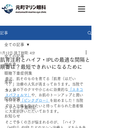
記事
全ての記事
1月12日
読了時間: 4分
全ての記事
肌育注射とハイフ・IPLの最適な間隔と
眼疾患
順番は？最短できれいになるために
眼瞼下垂症例集
最近、肌そのものを育てる「肌育（はだい
美容
く）」治療の人気が高まっております。当院で
も、目の下のクマや小じわに効果的な
「スネコ
コスメ
スパフォルマ」
や、お肌のトーンアップと潤い
院内設備
を叶える
「ピンクグロー」
を始めました！当院
で注入治療を受けたいと待っておられた患者様
クリニック歳時記
に大変好評いただいております。
お知らせ
そこで多くの方が悩まれるのが、「ハイフ
（HIFU）やIPLなどのマシン治療と、どちらを先