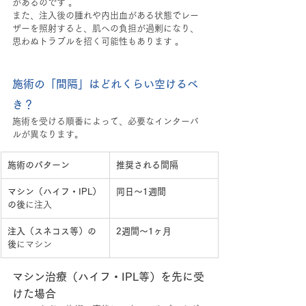
があるのです 。
また、注入後の腫れや内出血がある状態でレー
ザーを照射すると、肌への負担が過剰になり、
思わぬトラブルを招く可能性もあります 。
施術の「間隔」はどれくらい空けるべ
き？
施術を受ける順番によって、必要なインターバ
ルが異なります。
施術のパターン
推奨される間隔
マシン（ハイフ・IPL）
同日〜1週間
の後
に注入
注入（スネコス等）の
2週間〜1ヶ月
後
にマシン
マシン治療（ハイフ・IPL等）を先に受
けた場合