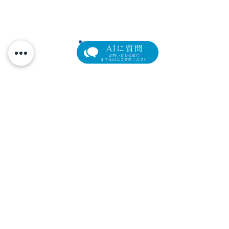
院長が「スネコスパフォ
透明感アップ！
ルマ」を自ら試して分か
ロー肌育注射は
元町マリン眼科
った、肌育の力
す
横浜市中区元町4-166 元町ユニオン3階
Tel.
045-319-4271
/ Fax.
045-319-4272