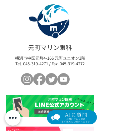
【新導入】目元専用スキ
【セミナーレポ
ンブースター「リジュラ
題の肌育製剤「
元町マリン眼科
ンi」— 導入記念モニター
イブ」と、土曜
横浜市中区元町4-166 元町ユニオン3階
価格のご案内
藤原先生のご紹
Tel.
045-319-4271
/ Fax.
045-319-4272