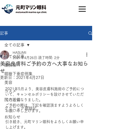
記事
全ての記事
HASUMI
全ての記事
2021年4月26日
読了時間: 2分
美容皮膚科ご予約の方へ大事なお知ら
眼疾患
せ
眼瞼下垂症例集
更新日：
2021年4月27日
美容
2021年5月より、美容皮膚科施術のご予約につ
コスメ
いて、キャンセルポリシーを設けさせていただ
院内設備
くことになりました。
ご予約の際は、下記を確認頂ますようよろしく
クリニック歳時記
お願い申し上げます。
お知らせ
引き続き、元町マリン眼科をよろしくお願い申
し上げます。