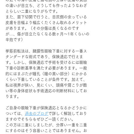
の違いが目立ち、どうしても作ったようなわざ
とらしい二重になりがちです。
また、眉下切開で行うと、目尻側の余っている
皮膚を目幅より幅広くたくさん取れるメリット
があります。（その分傷は長くなるのです
が…、傷が目立たなくなる数ヶ月～1年くらいの
辛抱です）
挙筋前転法は、腱膜性眼瞼下垂に対する一番ス
タンダードな術式であり、保険適応で行えま
す。しかし、保険適応で手術を受けるには眼瞼
下垂の診断基準を満たす必要があります。一般
的にはまぶたが瞳孔（瞳の黒い部分）にかかる
くらい下垂していることが条件です。加えて、
私は視界が狭い、見にくい、頭痛や肩こりが酷
い等の身体症状も手術適応の判断材料にしてお
ります。
ご自身の眼瞼下垂が保険適応となるかどうかに
ついては、
過去のブログ
で詳しく解説しており
ますのでそちらもぜひご一読ください。
この方は二重にしましたが、分厚い一重を二重
にするのはそう容易いことではありません。お