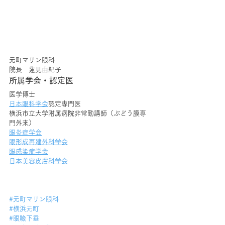
元町マリン眼科
院長　蓮見由紀子
所属学会・認定医
医学博士
日本眼科学会
認定専門医
横浜市立大学附属病院非常勤講師（ぶどう膜専
門外来）
眼炎症学会
眼形成再建外科学会
眼感染症学会
日本美容皮膚科学会
#元町マリン眼科
#横浜元町
#眼瞼下垂