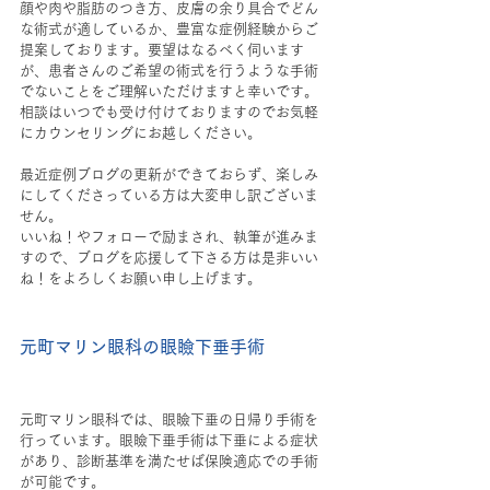
顔や肉や脂肪のつき方、皮膚の余り具合でどん
な術式が適しているか、豊富な症例経験からご
提案しております。要望はなるべく伺います
が、患者さんのご希望の術式を行うような手術
でないことをご理解いただけますと幸いです。
相談はいつでも受け付けておりますのでお気軽
にカウンセリングにお越しください。
最近症例ブログの更新ができておらず、楽しみ
にしてくださっている方は大変申し訳ございま
せん。
いいね！やフォローで励まされ、執筆が進みま
すので、ブログを応援して下さる方は是非いい
ね！をよろしくお願い申し上げます。
元町マリン眼科の眼瞼下垂手術
元町マリン眼科では、眼瞼下垂の日帰り手術を
行っています。眼瞼下垂手術は下垂による症状
があり、診断基準を満たせば保険適応での手術
が可能です。