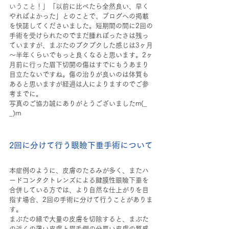
いうこと！」
「以前に比べたら全然良い、早く
やればよかった」とのことで、ブログへの掲載
を快諾してくださいました。短期間の間に2回の
手術を受けられたのでまだ腫れぼったさは残っ
ていますが、まぶたのプクプクした感じは3ヶ月
～半年くらいでもっと良くなると思います。2ヶ
月前に行った眉下切開の傷はすでにもうあまり
目立たないですね。傷の治りが良いのは体質も
あると思いますが経過は人によりますのでご参
考までに。
写真のご協力誠にありがとうございましたm(_ 
_)m
2回に分けて行う眼瞼下垂手術について
本症例のように、皮膚のたるみが多く、またハ
ードコンタクトレンズによる腱膜性眼瞼下垂を
合併している方では、より自然な仕上がりを目
指す場合、2回の手術に分けて行うことがありま
す。
まぶたの縁で大量の皮膚を切除すると、まぶた
の近くの薄い皮膚と眉毛側の分厚い皮膚の質感