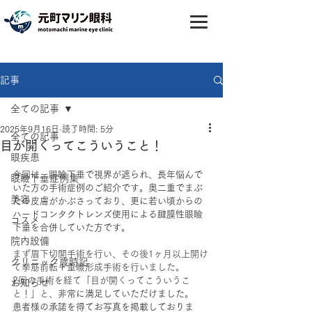
記事
全ての記事
2025年9月16日
読了時間: 5分
全ての記事
目が開くってこういうこと！
眼疾患
今回は、眼瞼下垂で視界が遮られ、長年悩んで
眼瞼下垂症例集
いた方の手術症例のご紹介です。奥二重でまぶ
美容
たの皮膚がかぶさっており、更に若い頃からの
ハードコンタクトレンズ使用による腱膜性眼瞼
コスメ
下垂を合併していた方です。
院内設備
まず眉下切開手術を行い、その後1ヶ月以上開け
クリニック歳時記
て挙筋前転＋重瞼形成手術を行いました。
2回の手術を経て「目が開くってこういうこ
お知らせ
と！」と、
非常に満足していただけました。
患者様の承諾を得てお写真を掲載しておりま