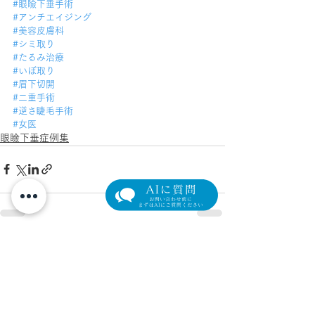
#眼瞼下垂手術
#アンチエイジング
#美容皮膚科
#シミ取り
#たるみ治療
#いぼ取り
#眉下切開
#二重手術
#逆さ睫毛手術
#女医
眼瞼下垂症例集
すべて表示
最新記事