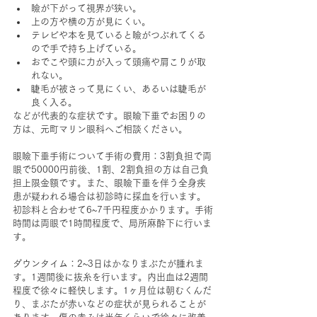
瞼が下がって視界が狭い。
上の方や横の方が見にくい。
テレビや本を見ていると瞼がつぶれてくる
ので手で持ち上げている。
おでこや頭に力が入って頭痛や肩こりが取
れない。
睫毛が被さって見にくい、あるいは睫毛が
良く入る。
などが代表的な症状です。眼瞼下垂でお困りの
方は、元町マリン眼科へご相談ください。
眼瞼下垂手術について手術の費用：3割負担で両
眼で50000円前後、1割、2割負担の方は自己負
担上限金額です。また、眼瞼下垂を伴う全身疾
患が疑われる場合は初診時に採血を行います。
初診料と合わせて6~7千円程度かかります。手術
時間は両眼で1時間程度で、局所麻酔下に行いま
す。
ダウンタイム：2~3日はかなりまぶたが腫れま
す。1週間後に抜糸を行います。内出血は2週間
程度で徐々に軽快します。1ヶ月位は朝むくんだ
り、まぶたが赤いなどの症状が見られることが