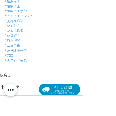
#横浜元町
#眼瞼下垂
#眼瞼下垂手術
#アンチエイジング
#美容皮膚科
#シミ取り
#たるみ治療
#いぼ取り
#眉下切開
#二重手術
#逆さ睫毛手術
#女医
#スタッフ募集
眼疾患
すべて表示