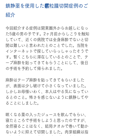
鎮静薬を使用した霰粒腫切開症例のご
紹介
今回紹介する症例は関東圏外からお越しになっ
た5歳の男の子です。2ヶ月前からしこりを触知
していて、近くの病院では全身麻酔でないと切
開は難しいと言われたとのことでした。当院を
インターネットで探していらっしゃったそうで
す。暫くこちらに滞在しているとのことで、テ
ープ麻酔を貼ってきてもらうことにして、後日
の手術を予約して帰られました。
麻酔はテープ麻酔を貼ってきてもらいました
が、表面は少し破けて小さくなっていました。
しかしお母様いわく、本人はやる気になってい
るとのこと。怖さを感じないように鎮静してや
ることにしました。
眠くなる薬の入ったジュースを飲んでもらい、
寝たところで手術をしようと思ったのですが、
全然寝ることはなく、結局タオルで巻いて動か
ないように抑えて切開しました。肉芽組織は指