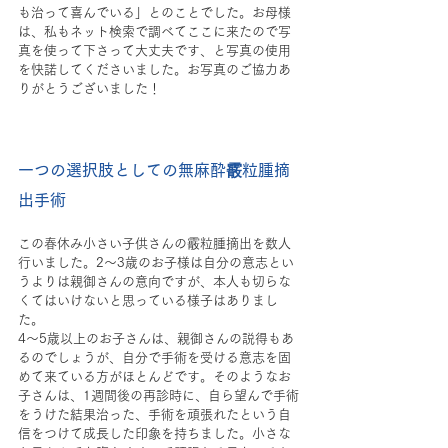
も治って喜んでいる」とのことでした。お母様
は、私もネット検索で調べてここに来たので写
真を使って下さって大丈夫です、と写真の使用
を快諾してくださいました。お写真のご協力あ
りがとうございました！
一つの選択肢としての無麻酔霰粒腫摘
出手術
この春休み小さい子供さんの霰粒腫摘出を数人
行いました。2～3歳のお子様は自分の意志とい
うよりは親御さんの意向ですが、本人も切らな
くてはいけないと思っている様子はありまし
た。
4～5歳以上のお子さんは、親御さんの説得もあ
るのでしょうが、自分で手術を受ける意志を固
めて来ている方がほとんどです。そのようなお
子さんは、1週間後の再診時に、自ら望んで手術
をうけた結果治った、手術を頑張れたという自
信をつけて成長した印象を持ちました。小さな