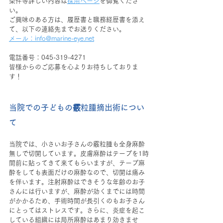
条件等詳しい内容は
採用ページ
を御覧くださ
い。
ご興味のある方は、履歴書と職務経歴書を添え
て、以下の連絡先までお送りください。
メール：info@marine-eye.net
電話番号：045-319-4271
皆様からのご応募を心よりお待ちしておりま
す！
当院での子どもの霰粒腫摘出術につい
て
当院では、小さいお子さんの霰粒腫も全身麻酔
無しで切開しています。皮膚麻酔はテープを1時
間前に貼ってきて来てもらいますが、テープ麻
酔をしても表面だけの麻酔なので、切開は痛み
を伴います。注射麻酔はできそうな年齢のお子
さんには行いますが、麻酔が効くまでには時間
がかかるため、手術時間が長引くのもお子さん
にとってはストレスです。さらに、炎症を起こ
している組織には局所麻酔はあまり効きませ