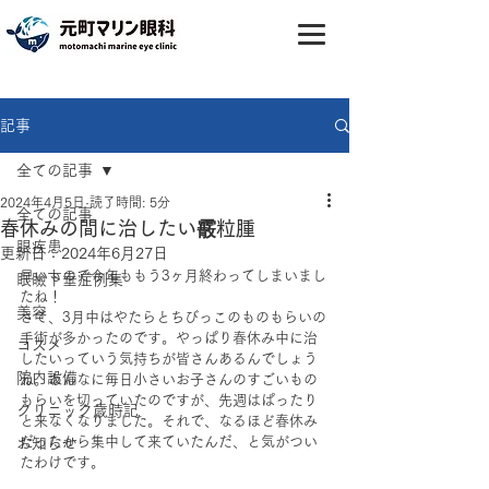
記事
全ての記事
2024年4月5日
読了時間: 5分
全ての記事
春休みの間に治したい霰粒腫
眼疾患
更新日：
2024年6月27日
早いもので今年ももう3ヶ月終わってしまいまし
眼瞼下垂症例集
たね！
美容
さて、3月中はやたらとちびっこのものもらいの
手術が多かったのです。やっぱり春休み中に治
コスメ
したいっていう気持ちが皆さんあるんでしょう
院内設備
ね。あんなに毎日小さいお子さんのすごいもの
もらいを切っていたのですが、先週はぱったり
クリニック歳時記
と来なくなりました。それで、なるほど春休み
だったから集中して来ていたんだ、と気がつい
お知らせ
たわけです。