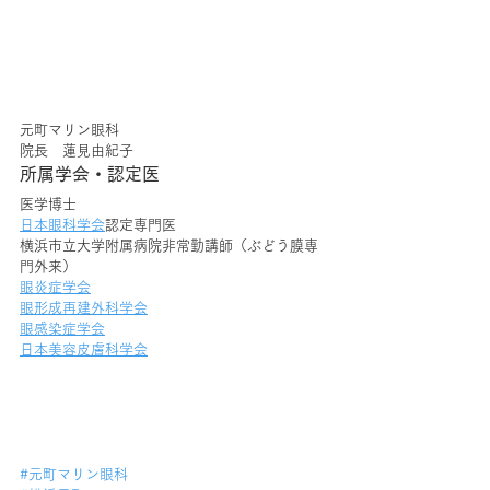
元町マリン眼科
院長　蓮見由紀子
所属学会・認定医
医学博士
日本眼科学会
認定専門医
横浜市立大学附属病院非常勤講師（ぶどう膜専
門外来）
眼炎症学会
眼形成再建外科学会
眼感染症学会
日本美容皮膚科学会
#元町マリン眼科