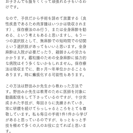
お子さんでも腹をくくって頑張れる子もいるわ
けです。
なので、子供だから手術を諦めて放置する（良
性疾患であるため肉芽腫はいつかは吸収されま
す）、保存療法のみ行う、または全身麻酔を勧
める、という考えもあると思いますし、もう一
つの選択肢として、無麻酔での短時間での切開
という選択肢があってもいいと思います。全身
麻酔は入院が必要だったり、親御さんの労力も
かかります。霰粒腫のための全身麻酔に協力的
な病院はそう多くないかもしれません。保存療
法は吸収までに、数ヶ月～年単位かかることも
あります。時に瘢痕化する可能性もあります。
この方法は野田みか先生から教わった方法で
す。野田みか先生は教育のために医師を対象に
動画配信をして下さっているのですが、十分完
成された手技が、毎回さらに洗練されていき、
常に研鑽を続けてらっしゃるところをとても尊
敬しています。私も毎日の手術1件1件から学び
があると思っているのですが、もっともっと手
技を極めて多くの人のお役に立てればと思いま
す。