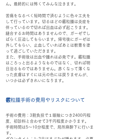
ん。最終的には怖くてみんな泣きます。
苦痛をなるべく短時間で済むように色々工夫を
して行っています。切るほどの霰粒腫は炎症を
伴っているので切れば出血は必ず起こります。
縫合するお時間はありませんので、ガーゼでし
ばらく圧迫してもらいます。帰宅後にガーゼは
外してもらい、止血していればあとは軟膏を塗
って過ごしていただきます。
また、手術後は出血や腫れは必発です。霰粒腫
はころっと出るようなものではなく、切れば明
日治るものではありません。赤くなって薄くな
った皮膚はすぐには元の色には戻りませんが、
いつかは必ずきれいになります。
霰粒腫手術の費用やリスクについて
手術の費用：3割負担で１眼瞼につき2400円程
度、初診料と合わせて3千円程度かかります。
手術時間は5～10分程度で、局所麻酔下に行いま
す。
ダウンタイム：1~2日はまぶたが腫れます。必要