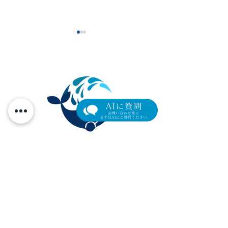
【新導入】目元専用スキ
【セミナーレポ
ンブースター「リジュラ
題の肌育製剤「
元町マリン眼科
ンi」— 導入記念モニター
イブ」と、土曜
横浜市中区元町4-166 元町ユニオン3階
価格のご案内
藤原先生のご紹
Tel.
045-319-4271
/ Fax.
045-319-4272