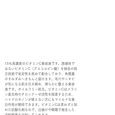
15％高濃度のビタミンC美容液です。誘導体で
はないビタミンC（アスコルビン酸）を独自の処
方技術で安定性を高めて配合しており、角質層
のすみずみへきちんと届けます。毛穴やニキビ
が気になる肌を引き締め、滑らかに整える美容
液です。オイルフリー処方。ビタミンCはメラニ
ン産生時のチロシナーゼ活性を阻害するため、
ハイドロキノンが使えない方にもマイルドな美
白作用が期待できます。ビタミンCは言わずと知
れた抗酸化剤なので、日焼けや喫煙で発生した
活性酸素を中和してくれます。