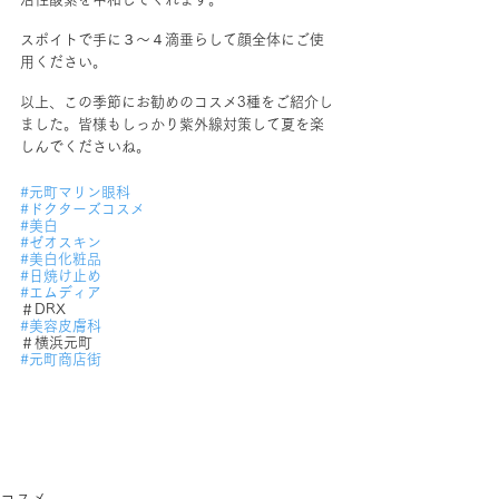
スポイトで手に３～４滴垂らして顔全体にご使
用ください。
以上、この季節にお勧めのコスメ3種をご紹介し
ました。皆様もしっかり紫外線対策して夏を楽
しんでくださいね。
#元町マリン眼科
#ドクターズコスメ
#美白
#ゼオスキン
#美白化粧品
#日焼け止め
#エムディア
＃DRX
#美容皮膚科
＃横浜元町
#元町商店街