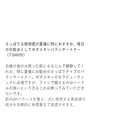
さっぱりな使用感が夏場に特におすすめ、毎日
の化粧水としてゼオスキンバランサートナー
（7,040円）
日焼け後の火照った肌にもなじんで鎮静してく
れる、特に夏場にお勧めのさっぱりタイプのバ
ランサートナー。ゼオスキンのセラピューティ
ックに必須ですが、ラインで揃えるのはハード
ルが高いという方もこれは使ってみていただき
たいです。
肌のpHバランスを整え、次に使用する美容液の
成分を効果的に角質層まで浸透させます。