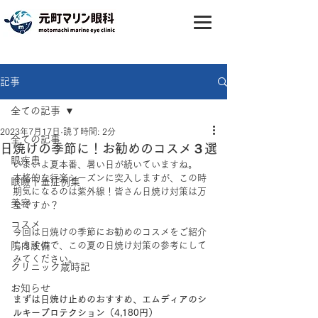
記事
全ての記事
2023年7月17日
読了時間: 2分
全ての記事
日焼けの季節に！お勧めのコスメ３選
眼疾患
いよいよ夏本番、暑い日が続いていますね。
本格的な行楽シーズンに突入しますが、この時
眼瞼下垂症例集
期気になるのは紫外線！皆さん日焼け対策は万
美容
全ですか？
コスメ
今回は日焼けの季節にお勧めのコスメをご紹介
院内設備
しますので、この夏の日焼け対策の参考にして
みてください。
クリニック歳時記
お知らせ
まずは日焼け止めのおすすめ、エムディアのシ
ルキープロテクション（4,180円）