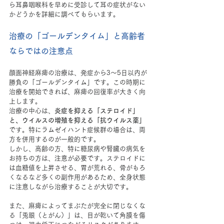
ら耳鼻咽喉科を早めに受診して耳の症状がない
かどうかを詳細に調べてもらいます。
治療の「ゴールデンタイム」と高齢者
ならではの注意点
顔面神経麻痺の治療は、発症から3〜5日以内が
勝負の「ゴールデンタイム」です。この時期に
治療を開始できれば、麻痺の回復率が大きく向
上します。
治療の中心は、
炎症を抑える「ステロイド」
と、ウイルスの増殖を抑える「抗ウイルス薬」
です。特にラムゼイハント症候群の場合は、両
方を併用するのが一般的です。
しかし、高齢の方、特に糖尿病や腎臓の病気を
お持ちの方は、注意が必要です。ステロイドに
は血糖値を上昇させる、胃が荒れる、骨がもろ
くなるなど多くの副作用があるため、全身状態
に注意しながら治療することが大切です。
また、麻痺によってまぶたが完全に閉じなくな
る「兎眼（とがん）」は、目が乾いて角膜を傷