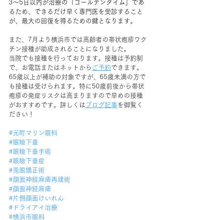
3〜5日以内が治療の「ゴールデンタイム」であ
るため、できるだけ早く専門医を受診すること
が、最大の回復を得るための鍵となります。
また、7月より横浜市では高齢者の帯状疱疹ワク
チン接種が助成されることになりました。
当院でも接種を行っております。接種は予約制
で、お電話またはネットから
ご予約
できます。
65歳以上が補助の対象ですが、65歳未満の方で
も接種は受けられます。特に50歳前後から帯状
疱疹の発症リスクは高まりますので早めの接種
がおすすめです。詳しくは
ブログ記事
を御覧く
ださい！
#元町マリン眼科
#眼瞼下垂
#眼瞼下垂手術
#眼瞼下垂症
#兎眼矯正術
#顔面神経麻痺再建術
#顔面神経麻痺
#片側顔面けいれん
#ドライアイ治療
#横浜市眼科