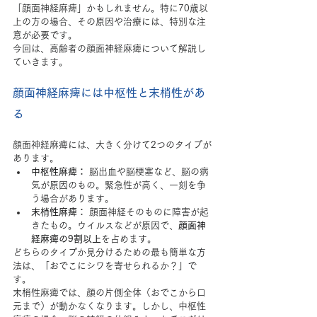
「顔面神経麻痺」かもしれません。特に70歳以
上の方の場合、その原因や治療には、特別な注
意が必要です。
今回は、高齢者の顔面神経麻痺について解説し
ていきます。
顔面神経麻痺には中枢性と末梢性があ
る
顔面神経麻痺には、大きく分けて2つのタイプが
あります。
中枢性麻痺：
 脳出血や脳梗塞など、脳の病
気が原因のもの。緊急性が高く、一刻を争
う場合があります。
末梢性麻痺：
 顔面神経そのものに障害が起
きたもの。ウイルスなどが原因で、
顔面神
経麻痺の9割以上
を占めます。
どちらのタイプか見分けるための最も簡単な方
法は、「おでこにシワを寄せられるか？」で
す。
末梢性麻痺では、顔の片側全体（おでこから口
元まで）が動かなくなります。しかし、中枢性