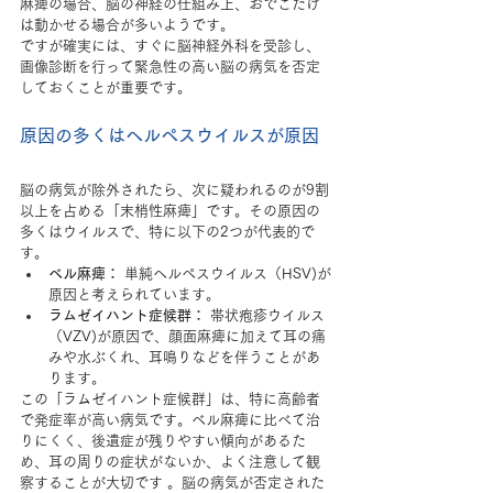
麻痺の場合、脳の神経の仕組み上、おでこだけ
は動かせる場合が多いようです。
ですが確実には、すぐに脳神経外科を受診し、
画像診断を行って緊急性の高い脳の病気を否定
しておくことが重要です。
原因の多くはヘルペスウイルスが原因
脳の病気が除外されたら、次に疑われるのが9割
以上を占める「末梢性麻痺」です。その原因の
多くはウイルスで、特に以下の2つが代表的で
す。
ベル麻痺：
 単純ヘルペスウイルス（HSV)が
原因と考えられています。
ラムゼイハント症候群：
 帯状疱疹ウイルス
（VZV)が原因で、顔面麻痺に加えて耳の痛
みや水ぶくれ、耳鳴りなどを伴うことがあ
ります。
この「ラムゼイハント症候群」は、特に高齢者
で発症率が高い病気です。ベル麻痺に比べて治
りにくく、後遺症が残りやすい傾向があるた
め、耳の周りの症状がないか、よく注意して観
察することが大切です 。脳の病気が否定された