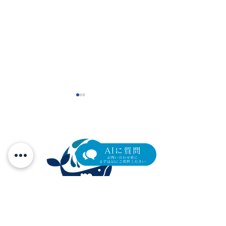
顔面神経麻痺の後遺症と
顔面神経麻痺後
しての眼瞼下垂
垂
元町マリン眼科
横浜市中区元町4-166 元町ユニオン3階