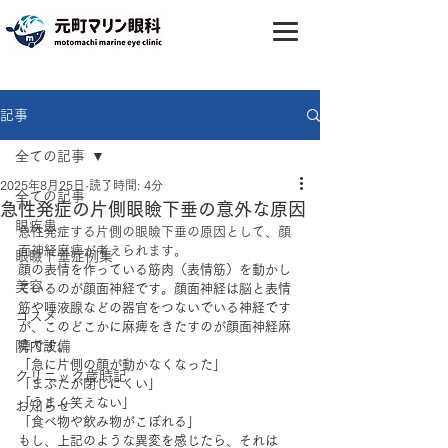
記事
全ての記事
2025年8月25日
読了時間: 4分
全ての記事
急性発症の片側眼瞼下垂の意外な原因
眼疾患
急性発症する片側の眼瞼下垂の原因として、顔
面神経麻痺が考えられます。
眼瞼下垂症例集
顔の表情を作っている筋肉（表情筋）を動かし
美容
ているのが顔面神経です。顔面神経は脳と表情
筋や唾液腺などの器官をつないでいる神経です
コスメ
が、このどこかに麻痺をきたすのが顔面神経麻
院内設備
痺です。
「急に片側の顔が動かなくなった」
クリニック歳時記
「まぶたが閉じにくい」
「うまく笑えない」
お知らせ
「食べ物や飲み物がこぼれる」
もし、上記のような異変を感じたら、それは