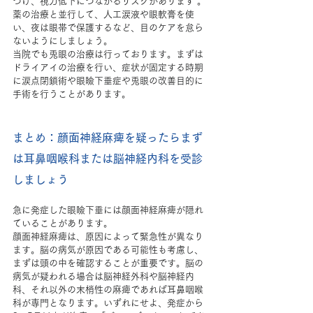
つけ、視力低下につながるリスクがあります 。
薬の治療と並行して、人工涙液や眼軟膏を使
い、夜は眼帯で保護するなど、目のケアを怠ら
ないようにしましょう。
当院でも兎眼の治療は行っております。まずは
ドライアイの治療を行い、症状が固定する時期
に涙点閉鎖術や眼瞼下垂症や兎眼の改善目的に
手術を行うことがあります。
まとめ：顔面神経麻痺を疑ったらまず
は耳鼻咽喉科または脳神経内科を受診
しましょう
急に発症した眼瞼下垂には顔面神経麻痺が隠れ
ていることがあります。
顔面神経麻痺は、原因によって緊急性が異なり
ます。脳の病気が原因である可能性も考慮し、
まずは頭の中を確認することが重要です。脳の
病気が疑われる場合は脳神経外科や脳神経内
科、それ以外の末梢性の麻痺であれば耳鼻咽喉
科が専門となります。いずれにせよ、発症から