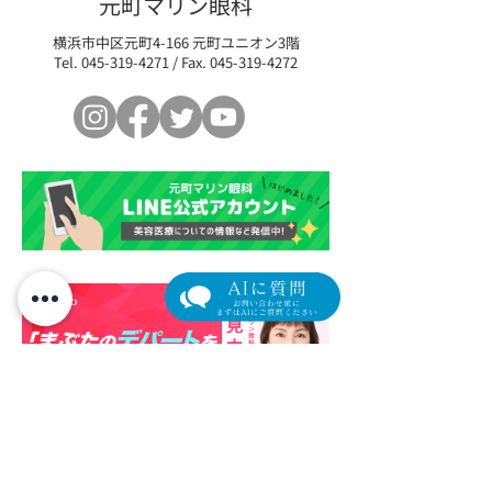
元町マリン眼科
ンi」— 導入記念モニター
イブ」と、土曜
横浜市中区元町4-166 元町ユニオン3階
価格のご案内
藤原先生のご紹
Tel.
045-319-4271
/ Fax.
045-319-4272