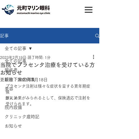
記事
全ての記事
2023年2月19日
読了時間: 1分
全ての記事
当院でプラセンタ治療を受けている方
眼疾患
お知らせ
眼瞼下垂症例集
更新日：
2023年5月18日
プラセンタ注射は様々な症状を呈する更年期症
美容
候
コスメ
群に効果がみられるとして、保険適応で注射を
受けられます。
院内設備
クリニック歳時記
お知らせ