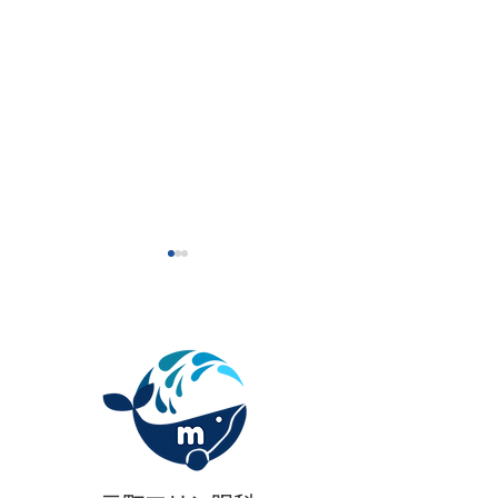
【新導入】目元専用スキ
【セミナーレポ
ンブースター「リジュラ
題の肌育製剤「