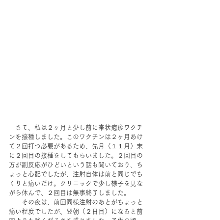
　さて、私は２ヶ月と少し前に帯状疱疹ワクチ
ンを接種しました。このワクチンは２ヶ月あけ
て２回打つ必要があるため、先月（１１月）末
に２回目の接種をしてもらいました。２回目の
方が副反応がひどいという話も聞いており、ち
ょっと心配でしたが、注射自体は前と同じでち
くりと痛いだけ。クリニックで少し様子を見な
がら休んで、２回目は無事終了しました。
　　その夜は、前回同様注射のあとがちょっと
痛い程度でしたが、翌朝（２日目）になると前