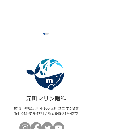
眼瞼下垂の新たな選択肢
【限定モニター
「アップニーク®ミニ点眼
瞼下垂術後の「
元町マリン眼科
液0.1%」取扱い開始のお
イム」を最小限
横浜市中区元町4-166 元町ユニオン3階
知らせ
リカバリープロ
Tel.
045-319-4271
/ Fax.
045-319-4272
の参加者を募集