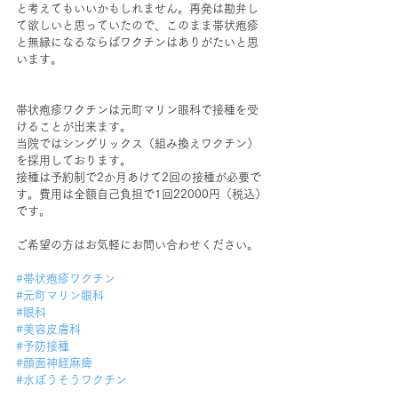
と考えてもいいかもしれません。再発は勘弁し
て欲しいと思っていたので、このまま帯状疱疹
と無縁になるならばワクチンはありがたいと思
います。
帯状疱疹ワクチンは元町マリン眼科で接種を受
けることが出来ます。
当院ではシングリックス（組み換えワクチン）
を採用しております。
接種は予約制で2か月あけて2回の接種が必要で
す。費用は全額自己負担で1回22000円（税込）
です。
ご希望の方はお気軽にお問い合わせください。
#帯状疱疹ワクチン
#元町マリン眼科
#眼科
#美容皮膚科
#予防接種
#顔面神経麻痺
#水ぼうそうワクチン