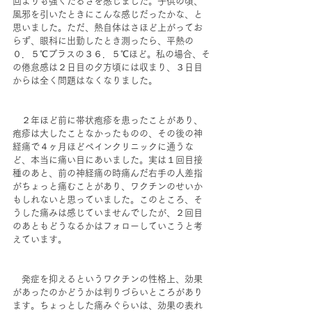
回よりも強くだるさを感じました。子供の頃、
風邪を引いたときにこんな感じだったかな、と
思いました。ただ、熱自体はさほど上がってお
らず、眼科に出勤したとき測ったら、平熱の
０．５℃プラスの３６．５℃ほど。私の場合、そ
の倦怠感は２日目の夕方頃には収まり、３日目
からは全く問題はなくなりました。
　２年ほど前に帯状疱疹を患ったことがあり、
疱疹は大したことなかったものの、その後の神
経痛で４ヶ月ほどペインクリニックに通うな
ど、本当に痛い目にあいました。実は１回目接
種のあと、前の神経痛の時痛んだ右手の人差指
がちょっと痛むことがあり、ワクチンのせいか
もしれないと思っていました。このところ、そ
うした痛みは感じていませんでしたが、２回目
のあともどうなるかはフォローしていこうと考
えています。
　発症を抑えるというワクチンの性格上、効果
があったのかどうかは判りづらいところがあり
ます。ちょっとした痛みぐらいは、効果の表れ