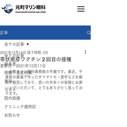
記事
全ての記事
2021年12月10日
読了時間: 2分
全ての記事
帯状疱疹ワクチン２回目の接種
眼疾患
更新日：
2021年12月11日
　元町マリン眼科事務長の平瀬です。最近、千
眼瞼下垂症例集
葉県の農場で作ったサツマイモ・里芋などを眼
美容
科で販売しており、思いの外多くの皆様にお買
い上げいただいて、とてもありがたく思ってお
コスメ
ります。
院内設備
クリニック歳時記
お知らせ