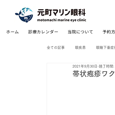
ホーム
診療カレンダー
当院について
予約方
全ての記事
眼疾患
眼瞼下垂症
2021年9月30日
読了時間:
帯状疱疹ワ