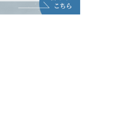
木
金
土
蓮
見
市
大
（
由
）
休
診
田
勢
1
.
3
.
5
週
市
大
西
2
.
4
週
蓮
見
（
由
）
休
診