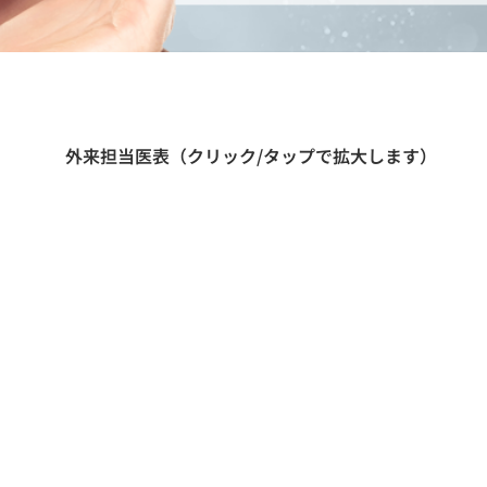
​外来担当医表（クリック/タップで拡大します）
月
火
水
0
~
1
3
:
3
0
蓮
見
田
勢
田
勢
（
由
）
蓮
見
安
村
0
~
1
8
:
0
0
（
由
）
蓮
見
蓮
見
0
~
1
3
:
3
0
（
由
）
（
由
）