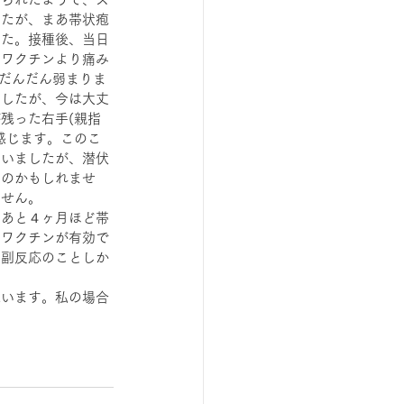
したが、まあ帯状疱
した。接種後、当日
ナワクチンより痛み
とだんだん弱まりま
ましたが、今は大丈
残った右手(親指
感じます。このこ
ていましたが、潜伏
るのかもしれませ
ません。
のあと４ヶ月ほど帯
のワクチンが有効で
の副反応のことしか
思います。私の場合