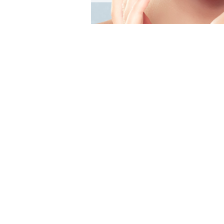
午
前
1
0
:
0
�眼科診察
午
後
1
5
:
0
午
前
1
0
:
0