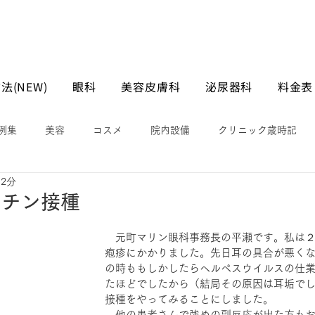
法(NEW)
眼科
美容皮膚科
泌尿器科
料金表
例集
美容
コスメ
院内設備
クリニック歳時記
 2分
クチン接種
　元町マリン眼科事務長の平瀬です。私は
疱疹にかかりました。先日耳の具合が悪く
の時ももしかしたらヘルペスウイルスの仕
たほどでしたから（結局その原因は耳垢で
接種をやってみることにしました。
　他の患者さんで強めの副反応が出た方も