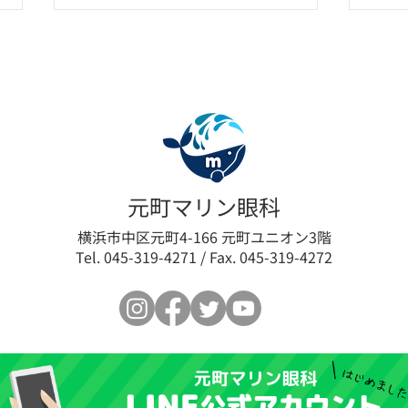
眼瞼下垂手術とアートメイク
【新
元町マリン眼科
で毎日楽しい✨️
ース
横浜市中区元町4-166 元町ユニオン3階
Tel. 045-319-4271 / Fax. 045-319-4272
導入
内