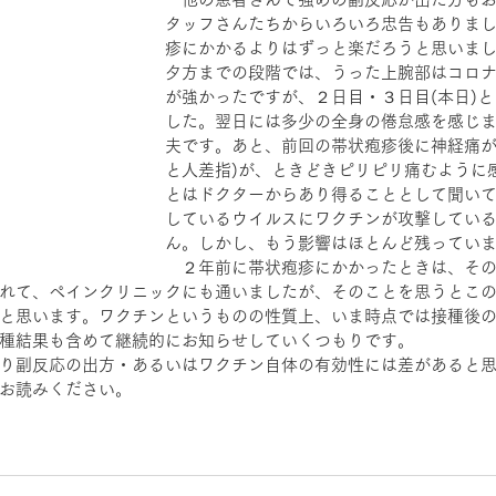
タッフさんたちからいろいろ忠告もありま
疹にかかるよりはずっと楽だろうと思いま
夕方までの段階では、うった上腕部はコロ
が強かったですが、２日目・３日目(本日)
した。翌日には多少の全身の倦怠感を感じ
夫です。あと、前回の帯状疱疹後に神経痛が
と人差指)が、ときどきピリピリ痛むように
とはドクターからあり得ることとして聞い
しているウイルスにワクチンが攻撃してい
ん。しかし、もう影響はほとんど残ってい
　２年前に帯状疱疹にかかったときは、そ
れて、ペインクリニックにも通いましたが、そのことを思うとこ
と思います。ワクチンというものの性質上、いま時点では接種後
種結果も含めて継続的にお知らせしていくつもりです。
り副反応の出方・あるいはワクチン自体の有効性には差があると
お読みください。