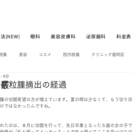
法(NEW)
眼科
美容皮膚科
泌尿器科
料金表
例集
美容
コスメ
院内設備
クリニック歳時記
 4分
酔霰粒腫摘出の経過
腫の切開希望の方が増えています。夏の間は少なくて、もう切り
けではなかったんですね。
れたのは、８月に切開を行って、先日卒業となった５歳の女の子
母様が「私も困ってインターネットで色々調べてここを見つけた