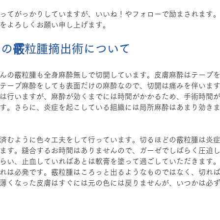
ってがっかりしていますが、いいね！やフォローで励まされます
をよろしくお願い申し上げます。
もの霰粒腫摘出術について
んの霰粒腫も全身麻酔無しで切開しています。皮膚麻酔はテープを
テープ麻酔をしても表面だけの麻酔なので、切開は痛みを伴いま
は行いますが、麻酔が効くまでには時間がかかるため、手術時間
す。さらに、炎症を起こしている組織には局所麻酔はあまり効き
済むように色々工夫をして行っています。切るほどの霰粒腫は炎
ます。縫合するお時間はありませんので、ガーゼでしばらく圧迫
らい、止血していればあとは軟膏を塗って過ごしていただきます
れは必発です。霰粒腫はころっと出るようなものではなく、切れ
薄くなった皮膚はすぐには元の色には戻りませんが、いつかは必