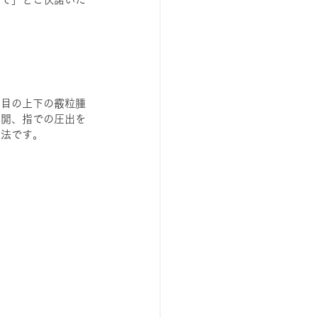
！
右目の上下の霰粒腫
切開、指での圧出を
方法です。