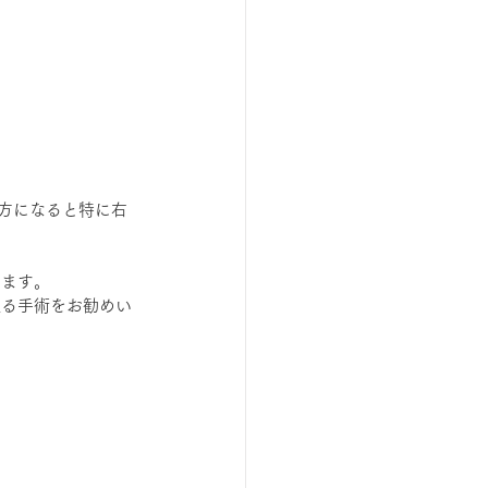
夕方になると特に右
います。
取る手術をお勧めい