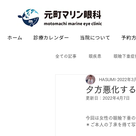
ホーム
診療カレンダー
当院について
予約方
全ての記事
眼疾患
眼瞼下垂症
HASUMI
2022年3
夕方悪化す
更新日：
2022年4月7日
今回は女性の眼瞼下垂の
＊ご本人の了承を得て写