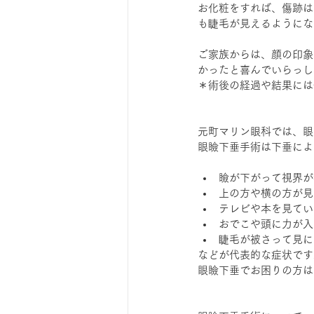
お化粧をすれば、傷跡は
も睫毛が見えるようにな
ご家族からは、顔の印象
かったと喜んでいらっし
＊術後の経過や結果には
元町マリン眼科では、眼
眼瞼下垂手術は下垂によ
瞼が下がって視界が
上の方や横の方が見
テレビや本を見てい
おでこや頭に力が入
睫毛が被さって見に
などが代表的な症状です
眼瞼下垂でお困りの方は