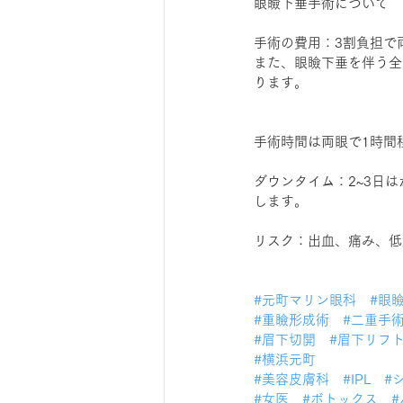
眼瞼下垂手術について
手術の費用：3割負担で
また、眼瞼下垂を伴う全
ります。
手術時間は両眼で1時間
ダウンタイム：2~3日
します。
リスク：出血、痛み、低
#元町マリン眼科
#眼
#重瞼形成術
#二重手
#眉下切開
#眉下リフ
#横浜元町
#美容皮膚科
#IPL
#
#女医
#ボトックス