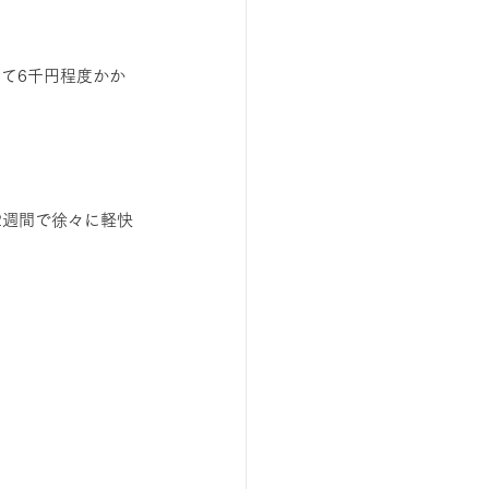
て6千円程度かか
2週間で徐々に軽快
。