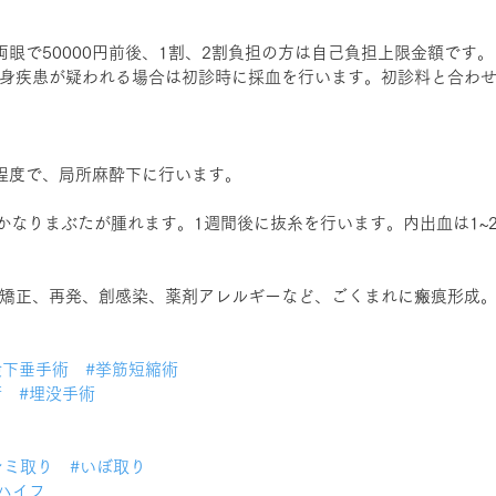
両眼で50000円前後、1割、2割負担の方は自己負担上限金額です。
身疾患が疑われる場合は初診時に採血を行います。初診料と合わせ
程度で、局所麻酔下に行います。
はかなりまぶたが腫れます。1週間後に抜糸を行います。内出血は1~
矯正、再発、創感染、薬剤アレルギーなど、ごくまれに瘢痕形成
瞼下垂手術
#挙筋短縮術
術
#埋没手術
ト
シミ取り
#いぼ取り
#ハイフ