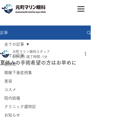
記事
全ての記事
元町マリン眼科スタッフ
全ての記事
6月12日
読了時間: 1分
夏休みの手術希望の方はお早めに
眼疾患
眼瞼下垂症例集
美容
コスメ
院内設備
クリニック歳時記
お知らせ