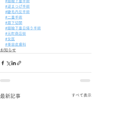
#眼瞼下垂手術
#逆まつげ手術
#睫毛内反手術
#二重手術
#眉下切開
#眼瞼下垂日帰り手術
#元町商店街
#女医
#美容皮膚科
お知らせ
すべて表示
最新記事