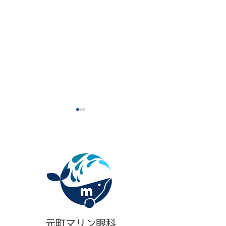
施術時の麻酔ク
改定（別料金化
るお願い
施術時の麻酔クリ
料金のルール変更
らせです
臨時診療時間短縮のお知
らせ 16:00まで
元町マリン眼科