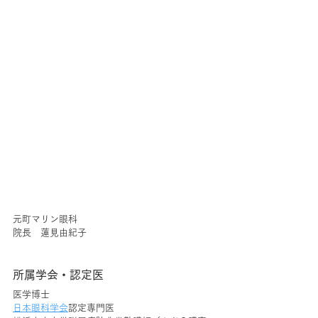
元町マリン眼科
院長　蓮見由紀子
所属学会・認定医
医学博士
日本眼科学会
認定専門医