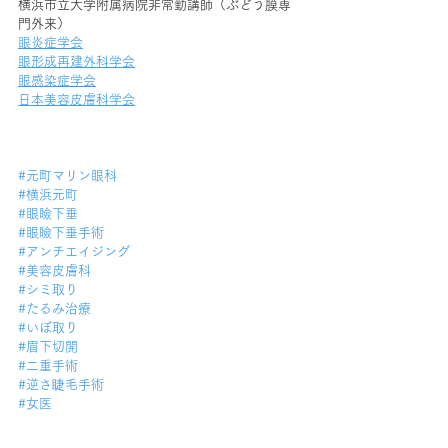
横浜市立大学附属病院非常勤講師（ぶどう膜専
門外来）
眼炎症学会
眼形成再建外科学会
眼感染症学会
日本美容皮膚科学会
#元町マリン眼科
#横浜元町
#眼瞼下垂
#眼瞼下垂手術
#アンチエイジング
#美容皮膚科
#シミ取り
#たるみ治療
#いぼ取り
#眉下切開
#二重手術
#逆さ睫毛手術
#女医