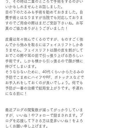
う、その時は二重のところで手術をするのがい
いかもしれませんとお話しました。
目の下のたるみも手術を勧めておきました。自
費手術とはなりますが当院でも対応しておりま
すのでご用命の際はまだご受診下さいね。お写
真のご協力ありがとうございました！
皮膚は年々弛んでくるのですが、ものすごく弛
んでから弛みを取るにはフェイスリフトしかあ
りません。フェイスリフトは顔の皮を剥がして
おでこの際や耳の前で引っ張り上げる恐ろしい
手術です。しかも横から引っ張るので顔が横に
伸びてしまいます。
そうならないために、40代くらいからたるみの
予防でこまめにハイフやRF、ボトックスなどで
お手入れをしておくのが良いでしょう。何でも
予防が一番の治療で結局安上がりです。手遅れ
になる前に！
最近ブログの閲覧数が減ってがっかりしていま
すが、いいね！やフォローで励まされます。ブ
ログを応援して下さる方は是非いいね！をよろ
しくお願い申し上げます。