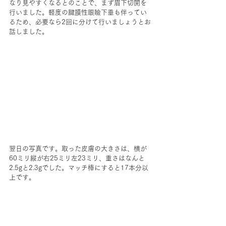
なり見やすくなるとのことで、まず眉下切開を
行いました。軽度の腱膜性眼瞼下垂も伴ってい
るため、必要なら2回に分けて行いましょうとお
話しました。
翌日の写真です。取った皮膚の大きさは、横が
60ミリ縦が右25ミリ左23ミリ、重さはなんと
2.5gと2.3gでした。マッチ棒にすると17本分以
上です。