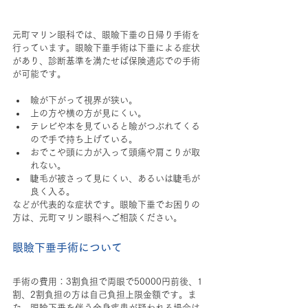
元町マリン眼科では、眼瞼下垂の日帰り手術を
行っています。眼瞼下垂手術は下垂による症状
があり、診断基準を満たせば保険適応での手術
が可能です。
瞼が下がって視界が狭い。
上の方や横の方が見にくい。
テレビや本を見ていると瞼がつぶれてくる
ので手で持ち上げている。
おでこや頭に力が入って頭痛や肩こりが取
れない。
睫毛が被さって見にくい、あるいは睫毛が
良く入る。
などが代表的な症状です。眼瞼下垂でお困りの
方は、元町マリン眼科へご相談ください。
眼瞼下垂手術について
手術の費用：3割負担で両眼で50000円前後、1
割、2割負担の方は自己負担上限金額です。ま
た、眼瞼下垂を伴う全身疾患が疑われる場合は