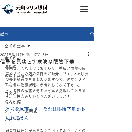
記事
全ての記事
2024年6月17日
読了時間: 5分
全ての記事
信号を見落とす危険な眼瞼下垂
眼疾患
今回は、これまでにおそらく一番広い面積の皮
膚を切除した方の症例をご紹介します。8ヶ月後
眼瞼下垂症例集
の長期経過の写真もありますので、ダウンタイ
美容
ムと傷の治癒過程の参考にしてみて下さい。
＊患者様の承諾を得てお写真を掲載しておりま
コスメ
す。ご協力ありがとうございました！
院内設備
信号を見落とす、それは眼瞼下垂かも
クリニック歳時記
しれません
お知らせ
患者様は信号が見えなくて困っており、近くの