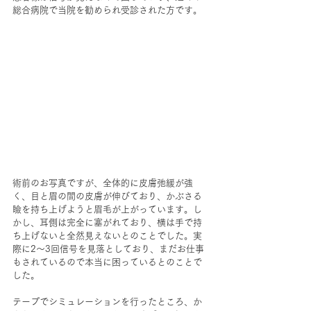
総合病院で当院を勧められ受診された方です。
術前のお写真ですが、全体的に皮膚弛緩が強
く、目と眉の間の皮膚が伸びており、かぶさる
瞼を持ち上げようと眉毛が上がっています。し
かし、耳側は完全に塞がれており、横は手で持
ち上げないと全然見えないとのことでした。実
際に2～3回信号を見落としており、まだお仕事
もされているので本当に困っているとのことで
した。
テープでシミュレーションを行ったところ、か