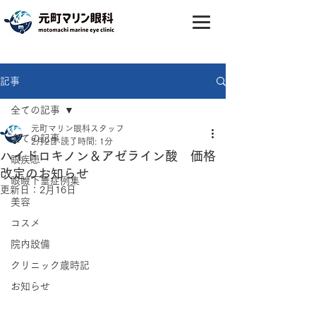
記事
全ての記事
元町マリン眼科スタッフ
全ての記事
2月2日
読了時間: 1分
ハイドロキノン＆アゼライン酸 価格
眼疾患
改定のお知らせ
眼瞼下垂症例集
更新日：
2月16日
美容
コスメ
院内設備
クリニック歳時記
お知らせ