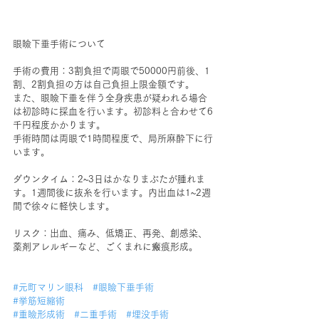
眼瞼下垂手術について
手術の費用：3割負担で両眼で50000円前後、1
割、2割負担の方は自己負担上限金額です。
また、眼瞼下垂を伴う全身疾患が疑われる場合
は初診時に採血を行います。初診料と合わせて6
千円程度かかります。
手術時間は両眼で1時間程度で、局所麻酔下に行
います。
ダウンタイム：2~3日はかなりまぶたが腫れま
す。1週間後に抜糸を行います。内出血は1~2週
間で徐々に軽快します。  
リスク：出血、痛み、低矯正、再発、創感染、
薬剤アレルギーなど、ごくまれに瘢痕形成。 
#元町マリン眼科
#眼瞼下垂手術
#挙筋短縮術
#重瞼形成術
#二重手術
#埋没手術