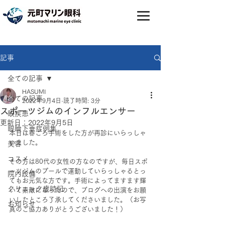
記事
全ての記事
HASUMI
全ての記事
2022年9月4日
読了時間: 3分
スポーツジムのインフルエンサー
眼疾患
更新日：
2022年9月5日
眼瞼下垂症例集
本日は春ごろ手術をした方が再診にいらっしゃ
いました。
美容
コスメ
その方は80代の女性の方なのですが、毎日スポ
ーツジムのプールで運動していらっしゃるとっ
院内設備
てもお元気な方です。手術によってますます輝
クリニック歳時記
いて素敵になったので、ブログへの出演をお願
いしたところ了承してくださいました。（お写
お知らせ
真のご協力ありがとうございました！）