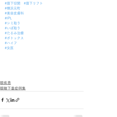
#眉下切開
#眉下リフト
#横浜元町
#美容皮膚科
#IPL
#シミ取り
#いぼ取り
#たるみ治療
#ボトックス
#ハイフ
#女医
眼疾患
眼瞼下垂症例集