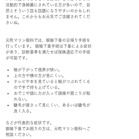
活動的で身綺麗にされている方が多いので、自
然とそういう話も話題になりやすいのかもしれ
ません。これからもお元気でご活躍されてくだ
さいね。
元町マリン眼科では、眼瞼下垂の日帰り手術を
行っています。 眼瞼下垂手術は下垂による症状
があり、診断基準を満たせば保険適応での手術
が可能です。
瞼が下がって視界が狭い。
上の方や横の方が見にくい。
テレビや本を見ていると瞼がつぶれてくる
ので手で持ち上げている。
おでこや頭に力が入って頭痛や肩こりが取
れない。
睫毛が被さって見にくい、あるいは睫毛が
良く入る。
などが代表的な症状です。
眼瞼下垂でお困りの方は、元町マリン眼科へご
相談ください。