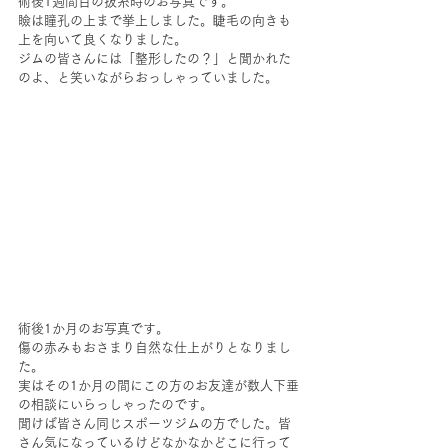
術後1週間目の抜糸時のお写真です。
瞼は瞳孔の上まで挙上しました。睫毛の向きも
上を向いて良くなりました。
ジムの皆さんには「整形したの？」と聞かれた
のよ、と笑いながらおっしゃっていました。
術後1か月のお写真です。
傷の赤みもおさまり自然な仕上がりとなりまし
た。
実はその1か月の間にこの方のお友達が数人下垂
の相談にいらっしゃったのです。
聞けば皆さん同じスポーツジムの方でした。皆
さん気になっているけどなかなかどこに行って