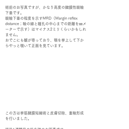
術前のお写真ですが、かなり高度の腱膜性眼瞼
下垂です。
眼瞼下垂の程度を示すMRD（Margin reflex 
distance；瞼の縁と瞳孔の中心までの距離を㎜メ
ーターで示す）はマイナス2ミリくらいかもしれ
ません。
おでこにも皺が寄っており、顎を挙上して下か
らやっと覗いて正面を見ています。
この方は挙筋腱膜短縮術と皮膚切除、重瞼形成
を行いました。