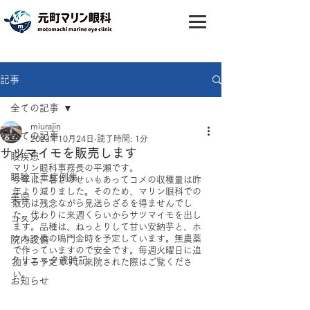
記事
全ての記事
miurajin
全ての記事
2023年10月24日
読了時間: 1分
サツマイモを販売します
眼疾患
マリン眼科事務長の平瀬です。
眼瞼下垂症例集
今年は、暑さのせいもあってコメの収穫量は昨
年より減りました。そのため、マリン眼科での
美容
販売は残念ながら見送らざるを得ませんでし
た。代わりに来週くらいからサツマイモを出し
コスメ
ます。品種は、ねっとりして甘い安納芋と、ホ
クホク系の鳴門金時を予定しています。無農薬
院内設備
で作っていますので安全です。毎週火曜日に追
クリニック歳時記
加する予定です。来院された際はご覧くださ
い。
お知らせ