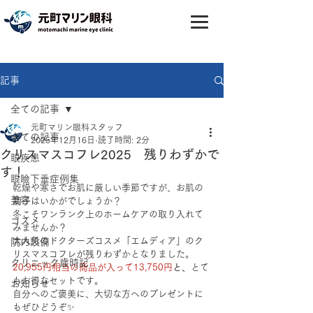
記事
全ての記事
元町マリン眼科スタッフ
全ての記事
2025年12月16日
読了時間: 2分
クリスマスコフレ2025 残りわずかで
眼疾患
す！
眼瞼下垂症例集
乾燥や寒さでお肌に厳しい季節ですが、お肌の
美容
調子はいかがでしょうか？
冬こそワンランク上のホームケアの取り入れて
コスメ
みませんか？
大人気のドクターズコスメ「エムディア」のク
院内設備
リスマスコフレが残りわずかとなりました。
クリニック歳時記
20,955円相当の商品が入って13,750円
と、
とて
もお得なセットです。
お知らせ
自分へのご褒美に、大切な方へのプレゼントに
もぜひどうぞ✨️