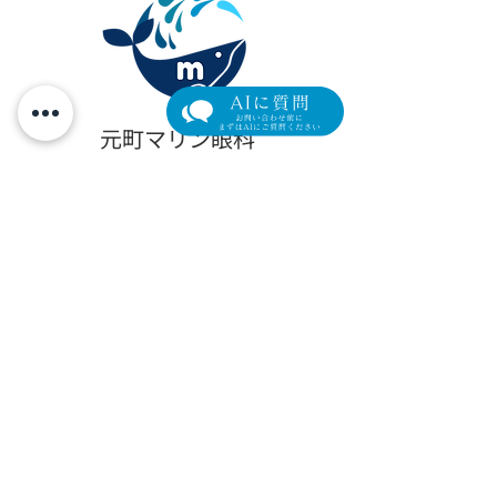
透明感アップ！ピンクグ
12月の美容キャ
ロー肌育注射はじまりま
ン 抽選会開催
元町マリン眼科
す
横浜市中区元町4-166 元町ユニオン3階
Tel.
045-319-4271
/ Fax.
045-319-4272