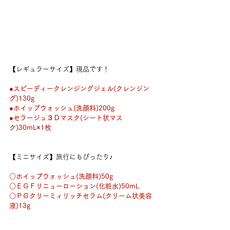
【レギュラーサイズ】現品です！
●スピーディークレンジングジェル(クレンジン
グ)130g
●ホイップウォッシュ(洗顔料)200g
●セラージュ３Ｄマスク(シート状マス
ク)30mL×1枚
【ミニサイズ】旅行にもぴったり♪
○ホイップウォッシュ(洗顔料)50g
○ＥＧＦリニューローション(化粧水)50mL
○ＰＧクリーミィリッチセラム(クリーム状美容
液)13g