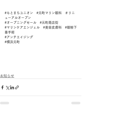
ータ#＃リニューアル元も町町ーで3
#もとまちユニオン
#元町マリン眼科
　＃リニ
ューアルオープン
#オープニングセール
#元町商店街
#マリンケアエンジェル
#美容皮膚科
#眼瞼下
垂手術
#アンチエイジング
#横浜元町
にお　＃リニューアル
＃
#元町マリン眼科上がりください
、リニューアル
工事中もクリニックは診療しております。エレ
ベーターは使用可能ですので、エレベーターで3
階にお上がりください
お知らせ