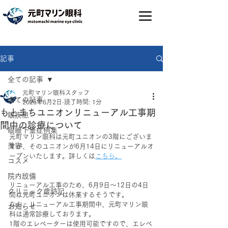
記事
全ての記事
元町マリン眼科スタッフ
全ての記事
2025年6月2日
読了時間: 1分
もとまちユニオンリニューアル工事期
眼疾患
間中の診療について
眼瞼下垂症例集
元町マリン眼科は元町ユニオンの3階にございま
美容
すが、そのユニオンが6月14日にリニューアルオ
ープンいたします。詳しくは
こちら。
コスメ
院内設備
リニューアル工事のため、6月9日～12日の4日
クリニック歳時記
間は元町ユニオンは休業するそうです。
なお、リニューアル工事期間中、元町マリン眼
お知らせ
科は通常診療しております。
1階のエレベーターは使用可能ですので、エレベ