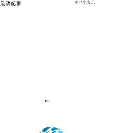
すべて表示
最新記事
施術時の麻酔ク
改定（別料金化
るお願い
施術時の麻酔クリ