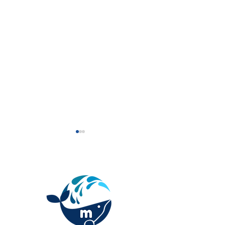
眼瞼下垂の新たな選択肢
【限定モニター