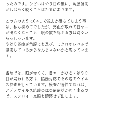
ったのです。ひどいはやり目の後に、角膜混濁
がしばらく続くことはたまにあります。
この方のように0.4まで視力が落ちてしまう事
は、私も初めてでしたが、充血が取れて目ヤニ
が出なくなっても、眼の霞を訴える方は時々い
らっしゃいます。
やはり炎症が角膜にも及び、ミクロのレベルで
混濁しているからなんじゃないかと思っていま
す。
当院では、眼が赤くて、目ヤニがひどくはやり
目が疑われる方は、隔離対応でその場でウイル
ス検査を行っています。検査が陽性であれば、
アデノウイルス結膜炎は炎症症状が強く出るの
で、ステロイド点眼も躊躇せず出します。