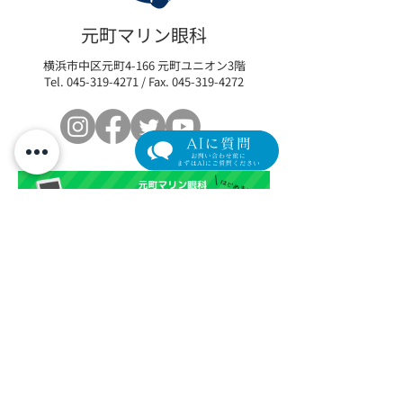
「アップニーク®ミニ点眼
瞼下垂術後の「
元町マリン眼科
液0.1%」取扱い開始のお
イム」を最小限
横浜市中区元町4-166 元町ユニオン3階
知らせ
リカバリープロ
Tel.
045-319-4271
/ Fax.
045-319-4272
の参加者を募集