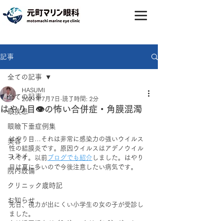
記事
全ての記事
HASUMI
全ての記事
2021年7月7日
読了時間: 2分
はやり目👁の怖い合併症・角膜混濁
眼疾患
眼瞼下垂症例集
はやり目…それは非常に感染力の強いウイルス
美容
性の結膜炎です。原因ウイルスはアデノウイル
コスメ
スです。以前
ブログでも紹介
しました。はやり
目は夏に多いので今後注意したい病気です。
院内設備
クリニック歳時記
お知らせ
先日、視力が出にくい小学生の女の子が受診し
ました。