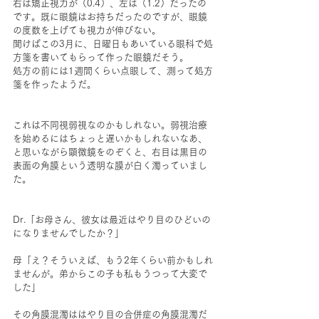
右は矯正視力が（0.4）、左は（1.2）だったの
です。既に眼鏡はお持ちだったのですが、眼鏡
の度数を上げても視力が伸びない。
聞けばこの3月に、日曜日もあいている眼科で処
方箋を書いてもらって作った眼鏡だそう。
処方の前には1週間くらい点眼して、測って処方
箋を作ったようだ。
これは不同視弱視なのかもしれない。弱視治療
を始めるにはちょっと遅いかもしれないなあ、
と思いながら顕微鏡をのぞくと、右目は黒目の
表面の角膜という透明な膜が白く濁っていまし
た。
Dr.「お母さん、彼女は最近はやり目のひどいの
になりませんでしたか？」
母「え？そういえば、もう2年くらい前かもしれ
ませんが。弟からこの子も私もうつって大変で
した」
その角膜混濁ははやり目の合併症の角膜混濁だ