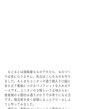
　もともとは建築屋なものですから、ものづく
りは苦になりません。先日はこんなものを作り
ました。もとまちユニオンの通り側入り口脇に
ある立て看板につけるパンフレットを入れるケ
ースです。ユニオンの３階という立地からか、
患者様の２割位は通りがかりでお寄りになる方
です。商店街を歩く皆様にもっとアピールしよ
うと作ってみました。
　現在は、眼科のパンフレットと美容のメニュ