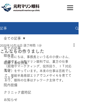
記事
全ての記事
2020年10月16日
読了時間: 1分
全ての記事
こんなもの作りました
眼疾患
　こんにちは、事務長という名の小使いさん、
平瀬です。元町マリン眼科では、裏方の仕事
眼瞼下垂症例集
（経理やマーケティング、役所回り、ＩＴ対応
美容
など）をやっています。本来の仕事は百姓でし
て、房総半島南部エリアでコメやイモを育てて
コスメ
おり、眼科の仕事はテレワーク主体です。
院内設備
クリニック歳時記
お知らせ