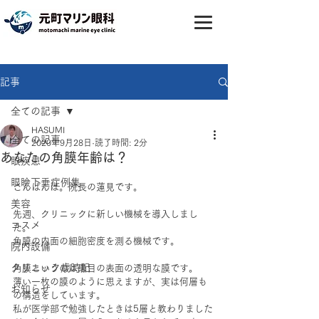
記事
全ての記事
HASUMI
全ての記事
2020年9月28日
読了時間: 2分
あなたの角膜年齢は？
眼疾患
眼瞼下垂症例集
こんばんは。院長の蓮見です。
美容
先週、クリニックに新しい機械を導入しまし
コスメ
た。
角膜の内面の細胞密度を測る機械です。
院内設備
クリニック歳時記
角膜というのは黒目の表面の透明な膜です。
薄い一枚の膜のように思えますが、実は何層も
お知らせ
の構造をしています。
私が医学部で勉強したときは5層と教わりました