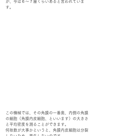
が、今は６～７層くらいあると言われていま
す。
この機械では、その角膜の一番奥、内側の角膜
の細胞（角膜内皮細胞、といいます）の大きさ
と平均密度を測ることができます。
何故数が大事かというと、角膜内皮細胞は分裂
しないため、再生しないのです。