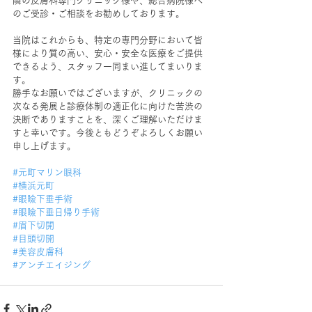
隣の皮膚科専門クリニック様や、総合病院様へ
のご受診・ご相談をお勧めしております。
当院はこれからも、特定の専門分野において皆
様により質の高い、安心・安全な医療をご提供
できるよう、スタッフ一同まい進してまいりま
す。
勝手なお願いではございますが、クリニックの
次なる発展と診療体制の適正化に向けた苦渋の
決断でありますことを、深くご理解いただけま
すと幸いです。今後ともどうぞよろしくお願い
申し上げます。
#元町マリン眼科
#横浜元町
#眼瞼下垂手術
#眼瞼下垂日帰り手術
#眉下切開
#目頭切開
#美容皮膚科
#アンチエイジング