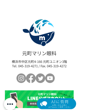
眼瞼下垂手術とアートメ
【新導入】目元
イクで毎日楽しい✨️
ンブースター「
元町マリン眼科
ンi」— 導入記
横浜市中区元町4-166 元町ユニオン3階
価格のご案内
Tel.
045-319-4271
/ Fax.
045-319-4272