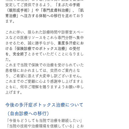
安定してご提供できるよう、
「まぶたの手術
（眼形成手術）」や「専門皮膚科治療」、「肌
育治療」へ注力する体制への移行
を進めており
ます。
これに伴い、限られた診療時間や診察室スペー
スなどの医療リソースをこれら専門分野へ集中
させるため、誠に勝手ながら、
重度多汗症にお
ける「保険診療でのボトックス治療」の受付
を、完全終了
とさせていただくことになりまし
た。
これまで当院で保険での治療を受けられていた
患者様におかれましては、突然のご案内とな
り、ご希望に添えず大変申し訳ございません。
これまでのご愛顧に心より感謝申し上げますと
ともに、何卒ご理解を賜りますようお願い申し
上げます。
今後の多汗症ボトックス治療について
（自由診療への移行）
「今後もどうしても当院で治療を継続したい」
「当院の技術や治療環境を信頼している」とお