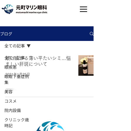
ブログ
全ての記事
全ての記事
頬に広がる薄い平たいシミ…悩
ましい肝斑について
眼疾患
2021年1月25日
眼瞼下垂症例
集
美容
コスメ
院内設備
クリニック歳
時記