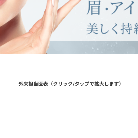
​外来担当医表（クリック/タップで拡大します）
月
火
水
0
~
1
3
:
3
0
蓮
見
田
勢
田
勢
（
由
）