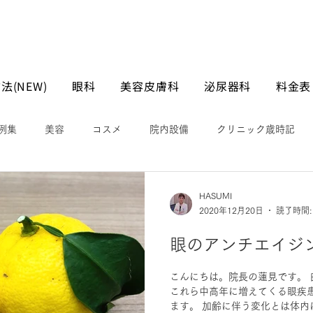
法(NEW)
眼科
美容皮膚科
泌尿器科
料金表
例集
美容
コスメ
院内設備
クリニック歳時記
HASUMI
2020年12月20日
読了時間:
眼のアンチエイジ
こんにちは。院長の蓮見です。 
これら中高年に増えてくる眼疾
ます。 加齢に伴う変化とは体内