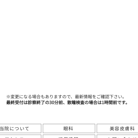
蓮
見
安
村
0
~
1
8
:
0
0
（
由
）
蓮
見
蓮
見
0
~
1
3
:
3
0
（
由
）
（
由
）
0
~
1
8
:
0
0
蓮
見
蓮
見
（
由
）
（
由
）
0
~
1
3
:
3
0
蓮
見
（
壽
史
）
※変更になる場合もありますので、最新情報をご確認下さい。​
最終受付は診察終了の30分前、散瞳検査の場合は1時間前です。
0
~
1
8
:
0
0
当院について
眼科
美容皮膚科