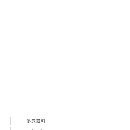
市
大
西
2
.
4
週
蓮
見
（
由
）
休
診
蓮
見
（
由
）
休
診
蓮
見
（
壽
史
）
泌尿器科