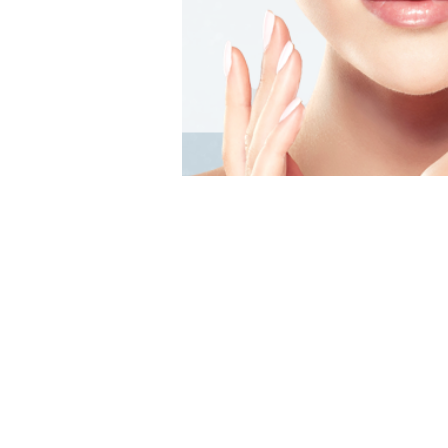
午
前
1
0
:
0
眼科診察