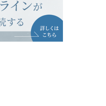
木
金
土
蓮
見
市
大
（
由
）
休
診
田
勢
1
.
3
.
5
週