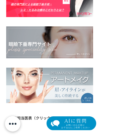
​外来担当医表（クリック/タップで拡大します）