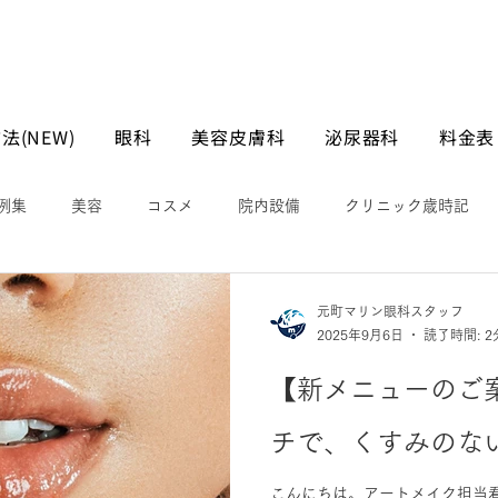
法(NEW)
眼科
美容皮膚科
泌尿器科
料金表
例集
美容
コスメ
院内設備
クリニック歳時記
元町マリン眼科スタッフ
2025年9月6日
読了時間: 2
【新メニューのご
チで、くすみのな
こんにちは。アートメイク担当看