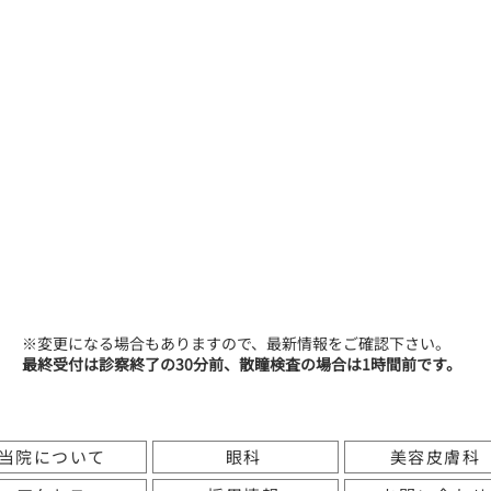
蓮
見
安
村
0
~
1
8
:
0
0
（
由
）
蓮
見
蓮
見
0
~
1
3
:
3
0
（
由
）
（
由
）
0
~
1
8
:
0
0
蓮
見
蓮
見
（
由
）
（
由
）
0
~
1
3
:
3
0
蓮
見
（
壽
史
）
※変更になる場合もありますので、最新情報をご確認下さい。​
最終受付は診察終了の30分前、散瞳検査の場合は1時間前です。
0
~
1
8
:
0
0
当院について
眼科
美容皮膚科