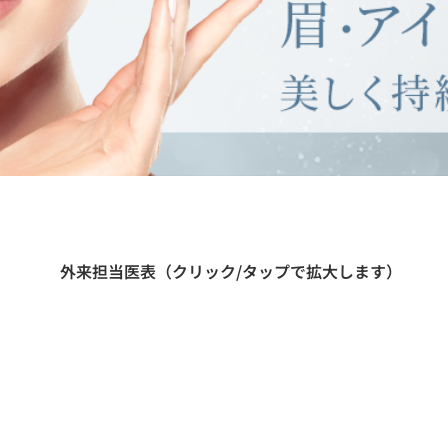
​外来担当医表（クリック/タップで拡大します）
月
火
水
0
~
1
3
:
3
0
蓮
見
田
勢
田
勢
（
由
）