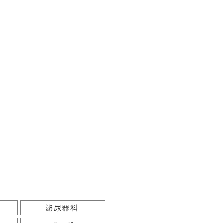
市
大
西
2
.
4
週
蓮
見
（
由
）
休
診
蓮
見
（
由
）
休
診
蓮
見
（
壽
史
）
泌尿器科