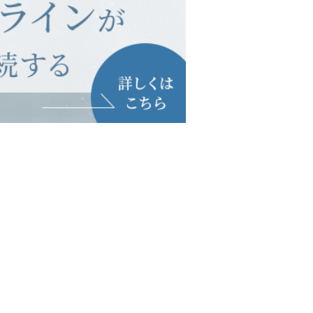
木
金
土
蓮
見
市
大
（
由
）
休
診
田
勢
1
.
3
.
5
週