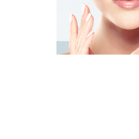
午
前
1
0
:
0
眼科診察